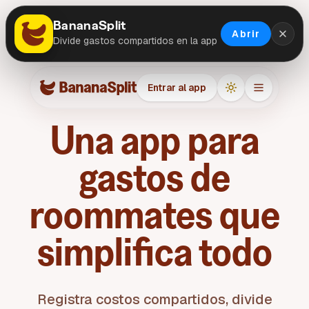
BananaSplit
Abrir
Divide gastos compartidos en la app
Entrar al app
Una app para
gastos de
roommates que
simplifica todo
Registra costos compartidos, divide