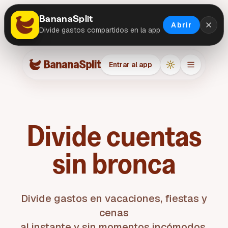
BananaSplit
Abrir
Divide gastos compartidos en la app
Entrar al app
Divide cuentas
sin bronca
Divide gastos en
vacaciones, fiestas y
cenas
al instante y sin momentos incómodos.