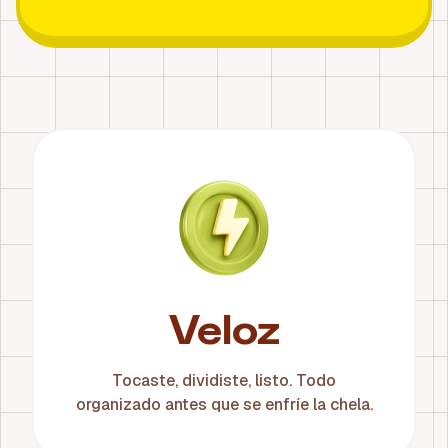
¿Por qué escoger BananaSplit pa' dividir gastos?
Controlá gastos compartidos con splits por defecto, imág
Veloz
Tocaste, dividiste, listo. Todo
organizado antes que se enfríe la chela.