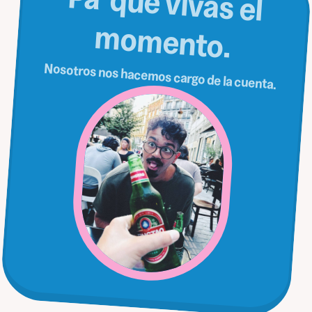
Pa' que vivas el
om
m
ento.
Nosotros nos hacemos cargo de la cuenta.