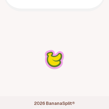
BananaSplit - La mejor app para dividir cuentas
2026
BananaSplit
®
Divide cuentas con amigos sin fricción