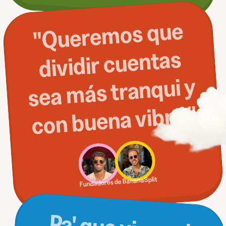
"
Quere
mos que
sea
dividir cuentas
más tranqui y
con buena vibra."
Fundadores de BananaSplit