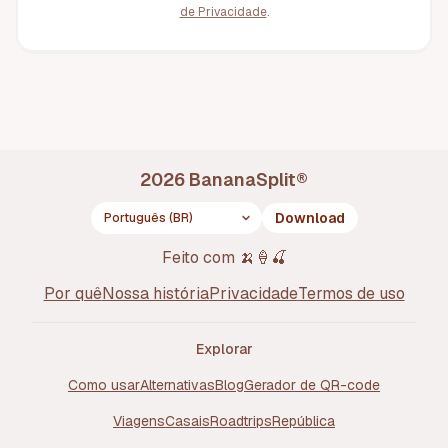
de Privacidade
.
2026
BananaSplit
®
Download
Idioma
Feito com
🍌🍦🍒
Por quê
Nossa história
Privacidade
Termos de uso
Explorar
Como usar
Alternativas
Blog
Gerador de QR-code
Viagens
Casais
Roadtrips
República